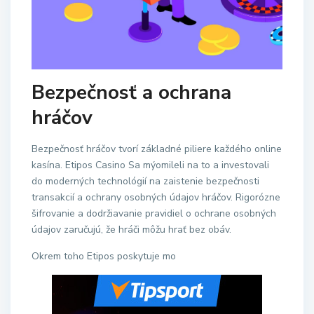
Bezpečnosť a ochrana
hráčov
Bezpečnosť hráčov tvorí základné piliere každého online
kasína. Etipos Casino Sa mýomileli na to a investovali
do moderných technológií na zaistenie bezpečnosti
transakcií a ochrany osobných údajov hráčov. Rigorózne
šifrovanie a dodržiavanie pravidiel o ochrane osobných
údajov zaručujú, že hráči môžu hrať bez obáv.
Okrem toho Etipos poskytuje mo