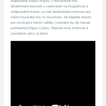
očakávania svojich hráčov. S množstvom hier,
atraktívnymi bonusmi a zameraním na bezpečnosť a
zodpovedné hranie, sa stal fantastickým miestom pre
online hazardné hry na Slovensku. Ak hľadáte miesto
pre vzrušujúce herné zážitky, rozhodne by ste nemali
prehliadnuť Etipos Casino. Objavte nové možnosti a
zaslúžené výhry už dnes!