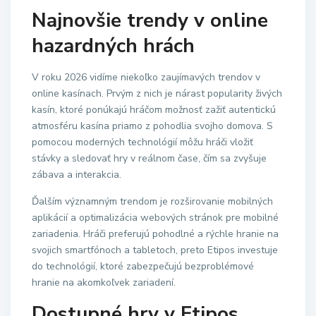
Najnovšie trendy v online
hazardných hrách
V roku 2026 vidíme niekoľko zaujímavých trendov v
online kasínach. Prvým z nich je nárast popularity živých
kasín, ktoré ponúkajú hráčom možnosť zažiť autentickú
atmosféru kasína priamo z pohodlia svojho domova. S
pomocou moderných technológií môžu hráči vložiť
stávky a sledovať hry v reálnom čase, čím sa zvyšuje
zábava a interakcia.
Ďalším významným trendom je rozširovanie mobilných
aplikácií a optimalizácia webových stránok pre mobilné
zariadenia. Hráči preferujú pohodlné a rýchle hranie na
svojich smartfónoch a tabletoch, preto Etipos investuje
do technológií, ktoré zabezpečujú bezproblémové
hranie na akomkoľvek zariadení.
Dostupné hry v Etipos