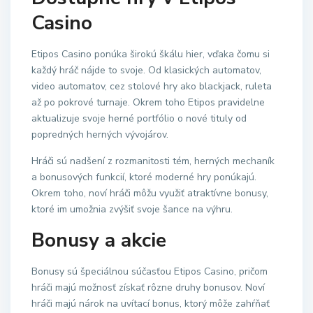
Casino
Etipos Casino ponúka širokú škálu hier, vďaka čomu si
každý hráč nájde to svoje. Od klasických automatov,
video automatov, cez stolové hry ako blackjack, ruleta
až po pokrové turnaje. Okrem toho Etipos pravidelne
aktualizuje svoje herné portfólio o nové tituly od
popredných herných vývojárov.
Hráči sú nadšení z rozmanitosti tém, herných mechaník
a bonusových funkcií, ktoré moderné hry ponúkajú.
Okrem toho, noví hráči môžu využiť atraktívne bonusy,
ktoré im umožnia zvýšiť svoje šance na výhru.
Bonusy a akcie
Bonusy sú špeciálnou súčasťou Etipos Casino, pričom
hráči majú možnosť získať rôzne druhy bonusov. Noví
hráči majú nárok na uvítací bonus, ktorý môže zahŕňať