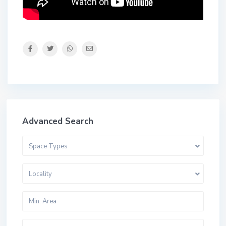
Advanced Search
Space Types
Locality