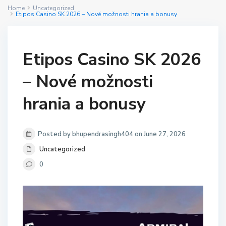
Home
Uncategorized
Etipos Casino SK 2026 – Nové možnosti hrania a bonusy
Etipos Casino SK 2026
– Nové možnosti
hrania a bonusy
Posted by bhupendrasingh404 on June 27, 2026
Uncategorized
0