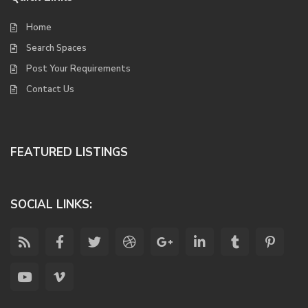
Home
Search Spaces
Post Your Requirements
Contact Us
FEATURED LISTINGS
SOCIAL LINKS: