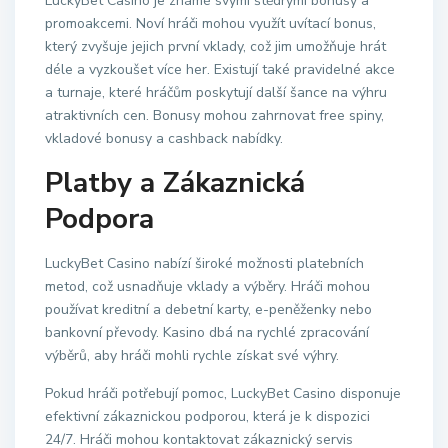
LuckyBet Casino je známé svými štědrými bonusy a
promoakcemi. Noví hráči mohou využít uvítací bonus,
který zvyšuje jejich první vklady, což jim umožňuje hrát
déle a vyzkoušet více her. Existují také pravidelné akce
a turnaje, které hráčům poskytují další šance na výhru
atraktivních cen. Bonusy mohou zahrnovat free spiny,
vkladové bonusy a cashback nabídky.
Platby a Zákaznická
Podpora
LuckyBet Casino nabízí široké možnosti platebních
metod, což usnadňuje vklady a výběry. Hráči mohou
používat kreditní a debetní karty, e-peněženky nebo
bankovní převody. Kasino dbá na rychlé zpracování
výběrů, aby hráči mohli rychle získat své výhry.
Pokud hráči potřebují pomoc, LuckyBet Casino disponuje
efektivní zákaznickou podporou, která je k dispozici
24/7. Hráči mohou kontaktovat zákaznický servis