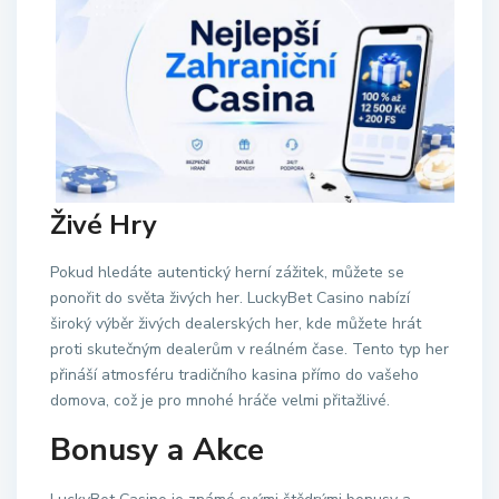
Živé Hry
Pokud hledáte autentický herní zážitek, můžete se
ponořit do světa živých her. LuckyBet Casino nabízí
široký výběr živých dealerských her, kde můžete hrát
proti skutečným dealerům v reálném čase. Tento typ her
přináší atmosféru tradičního kasina přímo do vašeho
domova, což je pro mnohé hráče velmi přitažlivé.
Bonusy a Akce