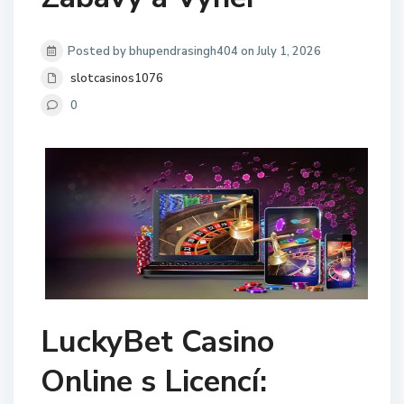
Posted by bhupendrasingh404 on July 1, 2026
slotcasinos1076
0
LuckyBet Casino
Online s Licencí: