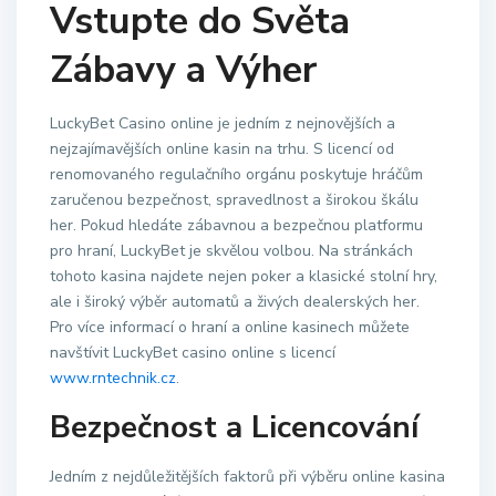
Vstupte do Světa
Zábavy a Výher
LuckyBet Casino online je jedním z nejnovějších a
nejzajímavějších online kasin na trhu. S licencí od
renomovaného regulačního orgánu poskytuje hráčům
zaručenou bezpečnost, spravedlnost a širokou škálu
her. Pokud hledáte zábavnou a bezpečnou platformu
pro hraní, LuckyBet je skvělou volbou. Na stránkách
tohoto kasina najdete nejen poker a klasické stolní hry,
ale i široký výběr automatů a živých dealerských her.
Pro více informací o hraní a online kasinech můžete
navštívit LuckyBet casino online s licencí
www.rntechnik.cz
.
Bezpečnost a Licencování
Jedním z nejdůležitějších faktorů při výběru online kasina