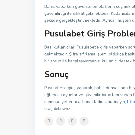
Bahis yaparken güvenilir bir platform seçmek old
güvenilirliği ile dikkat çekmektedir. Kullanıcıları
şekilde gerçekleştirilmektedir. Ayrıca, müşteri 
Pusulabet Giriş Proble
Bazı kullanıcılar, Pusulabet’e giriş yaparken so
gelmektedir. Şifre sıfırlama işlemi oldukça bas
bir sorun ile karşılaşıyorsanız, kullanıcı destek ha
Sonuç
Pusulabet’e giriş yaparak, bahis dünyasında heye
eğlenceli oyunlar ve güvenilir bir ortam sunan P
memnuniyetlerini artırmaktadır. Unutmayın,
http
ulaşabilirsiniz.