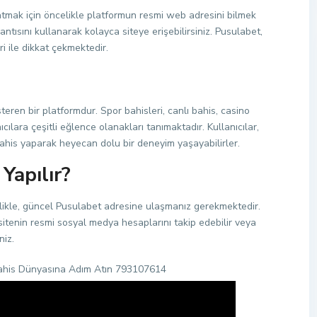
tmak için öncelikle platformun resmi web adresini bilmek
ntısını kullanarak kolayca siteye erişebilirsiniz. Pusulabet,
i ile dikkat çekmektedir.
eren bir platformdur. Spor bahisleri, canlı bahis, casino
ılara çeşitli eğlence olanakları tanımaktadır. Kullanıcılar,
bahis yaparak heyecan dolu bir deneyim yaşayabilirler.
Yapılır?
elikle, güncel Pusulabet adresine ulaşmanız gerekmektedir.
itenin resmi sosyal medya hesaplarını takip edebilir veya
niz.