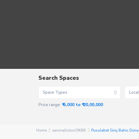
Search Spaces
Space Types
Local
₹ 5,000 to ₹ 20,00,000
Price range:
Home
aaronallston29065
Pusulabet Giriş Bahis Dün