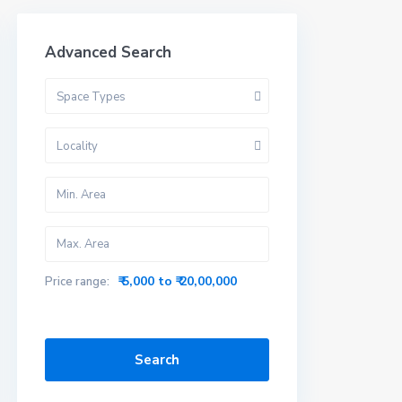
Advanced Search
Space Types
Locality
₹ 5,000 to ₹ 20,00,000
Price range:
Search