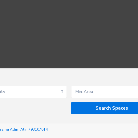
ity
yasına Adım Atın 793107614