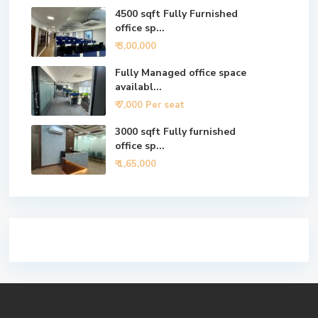
4500 sqft Fully Furnished
office sp...
₹ 3,00,000
Fully Managed office space
availabl...
₹ 7,000
Per seat
3000 sqft Fully furnished
office sp...
₹ 1,65,000