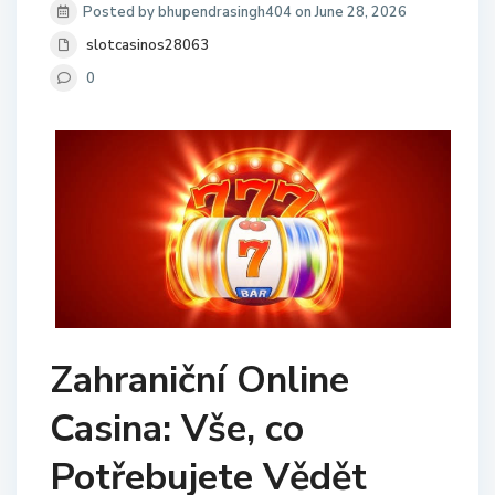
Posted by bhupendrasingh404 on June 28, 2026
slotcasinos28063
0
Zahraniční Online
Casina: Vše, co
Potřebujete Vědět