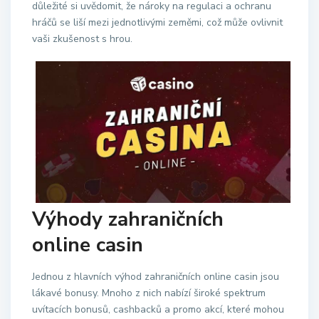
důležité si uvědomit, že nároky na regulaci a ochranu
hráčů se liší mezi jednotlivými zeměmi, což může ovlivnit
vaši zkušenost s hrou.
Výhody zahraničních
online casin
Jednou z hlavních výhod zahraničních online casin jsou
lákavé bonusy. Mnoho z nich nabízí široké spektrum
uvítacích bonusů, cashbacků a promo akcí, které mohou