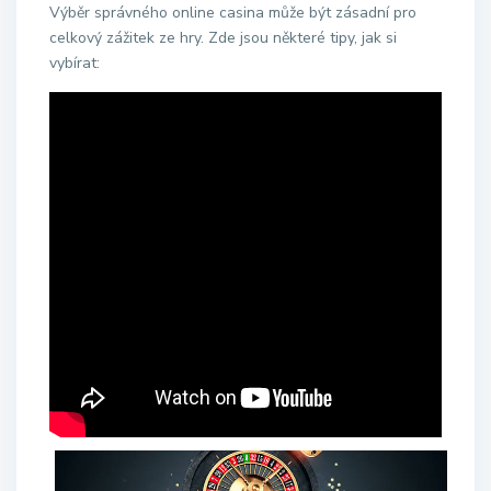
Výběr správného online casina může být zásadní pro
celkový zážitek ze hry. Zde jsou některé tipy, jak si
vybírat: