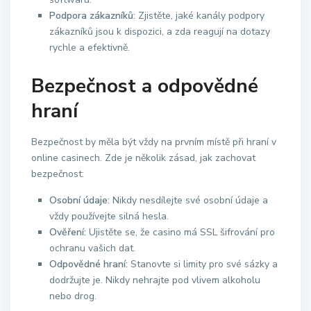
Podpora zákazníků:
Zjistěte, jaké kanály podpory
zákazníků jsou k dispozici, a zda reagují na dotazy
rychle a efektivně.
Bezpečnost a odpovědné
hraní
Bezpečnost by měla být vždy na prvním místě při hraní v
online casinech. Zde je několik zásad, jak zachovat
bezpečnost:
Osobní údaje:
Nikdy nesdílejte své osobní údaje a
vždy používejte silná hesla.
Ověření:
Ujistěte se, že casino má SSL šifrování pro
ochranu vašich dat.
Odpovědné hraní:
Stanovte si limity pro své sázky a
dodržujte je. Nikdy nehrajte pod vlivem alkoholu
nebo drog.